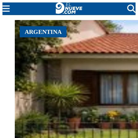
MENDOZA
ARGENTINA
CADA DÍA
ARGENTINA
NOTICIERO 9
PROTAGONISTAS
EL NUEVE STREAMS
PROGRAMACIÓN
EN VIVO