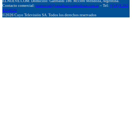
ELNUEVE.COM. Domicillo: Garibaldi 186. M5500 Mendoza, Argentina.
Contacto comercial:
comercial@canalnuevemendoza.com.ar
– Tel:
+(54) 9 261
4204020
©2026 Cuyo Televisión SA. Todos los derechos reservados