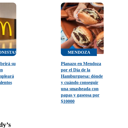
NISTAS
MENDOZA
brirá su
Planazo en Mendoza
en
por el Día de la
mpleará
Hamburguesa: dónde
alentos
y cuándo conseguir
una smasheada con
papas y gaseosa por
$10000
dy’s