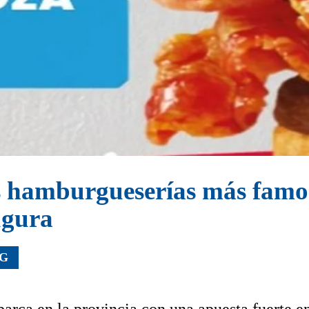
s hamburgueserías más famo
ugura
NG