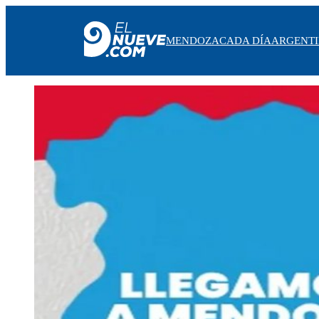
MENDOZA
CADA DÍA
ARGENT
MENDOZA
CADA DÍA
ARGENTINA
NOTICIERO 9
PROTAGONISTAS
EL NUEVE STREAMS
PROGRAMACIÓN
EN VIVO