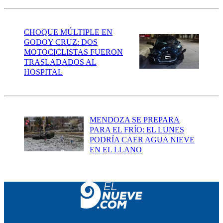
CHOQUE MÚLTIPLE EN
GODOY CRUZ: DOS
MOTOCICLISTAS FUERON
TRASLADADOS AL
HOSPITAL
MENDOZA SE PREPARA
PARA EL FRÍO: EL LUNES
PODRÍA CAER AGUA NIEVE
EN EL LLANO