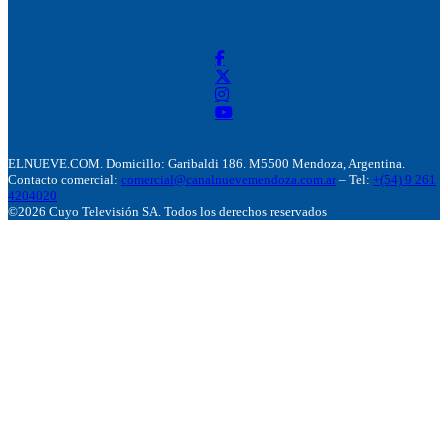
ELNUEVE.COM. Domicillo: Garibaldi 186. M5500 Mendoza, Argentina.
Contacto comercial:
comercial@canalnuevemendoza.com.ar
– Tel:
+(54) 9 261
4204020
©2026 Cuyo Televisión SA. Todos los derechos reservados