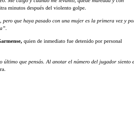
neo. Me caigo y cuando me levanto, quedé mareada y con
itra minutos después del violento golpe.
, pero que haya pasado con una mujer es la primera vez y po
ia”
.
 Garmense,
quien de inmediato fue detenido por personal
o último que pensás. Al anotar el número del jugador siento e
ra.