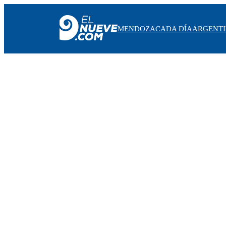
MENDOZA
CADA DÍA
ARGENT
MENDOZA
CADA DÍA
ARGENTINA
NOTICIERO 9
PROTAGONISTAS
EL NUEVE STREAMS
PROGRAMACIÓN
EN VIVO