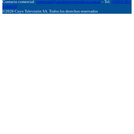
Contacto comercial:
comercial@canalnuevemendoza.com.ar
– Tel:
+(54) 9 261
4204020
©2026 Cuyo Televisión SA. Todos los derechos reservados