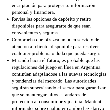
encriptación para proteger tu información
personal y financiera.
Revisa las opciones de depósito y retiro
disponibles para asegurarte de que sean
convenientes y seguras.
Comprueba que ofrezca un buen servicio de
atención al cliente, disponible para resolver
cualquier problema o duda que pueda surgir.
Mirando hacia el futuro, es probable que las
regulaciones del juego en línea en Argentina
continúen adaptándose a las nuevas tecnologías
y tendencias del mercado. Las autoridades
seguirán supervisando el sector para garantizar
que se mantengan altos estándares de
protección al consumidor y justicia. Mantente
informado sobre cualquier cambio legislativo