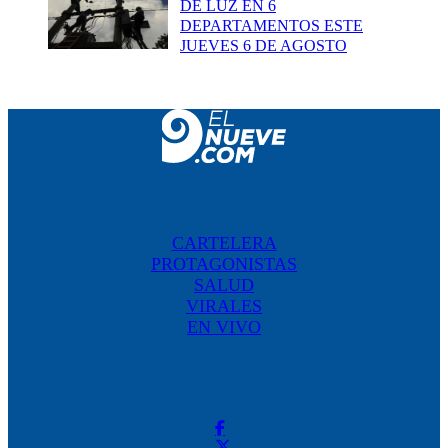
DE LUZ EN 6
DEPARTAMENTOS ESTE
JUEVES 6 DE AGOSTO
CARTELERA
PROTAGONISTAS
SALUD
VIRALES
EN VIVO