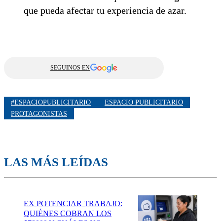
que pueda afectar tu experiencia de azar.
SEGUINOS EN
#ESPACIOPUBLICITARIO
ESPACIO PUBLICITARIO
PROTAGONISTAS
LAS MÁS LEÍDAS
EX POTENCIAR TRABAJO:
QUIÉNES COBRAN LOS