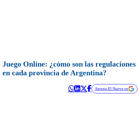
Juego Online: ¿cómo son las regulaciones
en cada provincia de Argentina?
Agrega El Nueve en