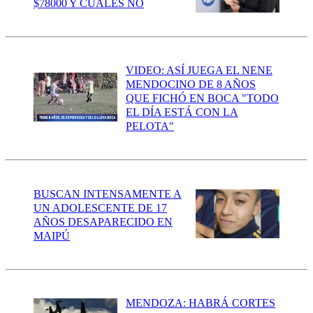
$78000 Y CUÁLES NO
VIDEO: ASÍ JUEGA EL NENE
MENDOCINO DE 8 AÑOS
QUE FICHÓ EN BOCA "TODO
EL DÍA ESTÁ CON LA
PELOTA"
BUSCAN INTENSAMENTE A
UN ADOLESCENTE DE 17
AÑOS DESAPARECIDO EN
MAIPÚ
MENDOZA: HABRÁ CORTES