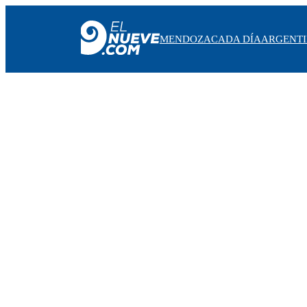
MENDOZA
CADA DÍA
ARGENT
MENDOZA
CADA DÍA
ARGENTINA
NOTICIERO 9
PROTAGONISTAS
EL NUEVE STREAMS
PROGRAMACIÓN
EN VIVO