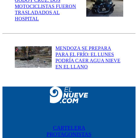
GODOY CRUZ: DOS
MOTOCICLISTAS FUERON
TRASLADADOS AL
HOSPITAL
MENDOZA SE PREPARA
PARA EL FRÍO: EL LUNES
PODRÍA CAER AGUA NIEVE
EN EL LLANO
CARTELERA
PROTAGONISTAS