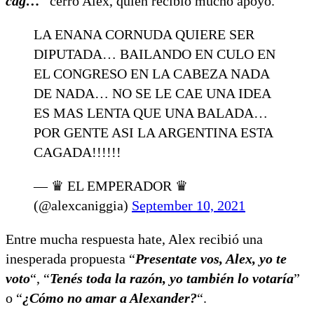
cag…
” cerró Alex, quien recibió mucho apoyo.
LA ENANA CORNUDA QUIERE SER
DIPUTADA… BAILANDO EN CULO EN
EL CONGRESO EN LA CABEZA NADA
DE NADA… NO SE LE CAE UNA IDEA
ES MAS LENTA QUE UNA BALADA…
POR GENTE ASI LA ARGENTINA ESTA
CAGADA!!!!!!
— ♛ EL EMPERADOR ♛
(@alexcaniggia)
September 10, 2021
Entre mucha respuesta hate, Alex recibió una
inesperada propuesta “
Presentate vos, Alex, yo te
voto
“, “
Tenés toda la razón, yo también lo votaría
”
o “
¿Cómo no amar a Alexander?
“.