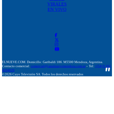
VIRALES
EN VIVO
ELNUEVE.COM. Domicillo: Garibaldi 186. M5500 Mendoza, Argentina.
Contacto comercial:
comercial@canalnuevemendoza.com.ar
– Tel:
+(54) 9 261
4204020
©2026 Cuyo Televisión SA. Todos los derechos reservados