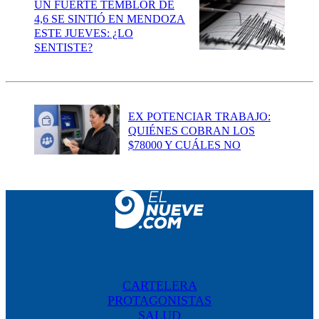
UN FUERTE TEMBLOR DE
4,6 SE SINTIÓ EN MENDOZA
ESTE JUEVES: ¿LO
SENTISTE?
EX POTENCIAR TRABAJO:
QUIÉNES COBRAN LOS
$78000 Y CUÁLES NO
CARTELERA
PROTAGONISTAS
SALUD