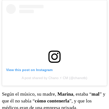
View this post on Instagram
A post shared by Chano ⚡️ CM (@chanotb)
Según el músico, su madre,
Marina
, estaba “
mal
” y
que él no sabía “
cómo contenerla
”, y que los
médicos eran de una empresa privada.