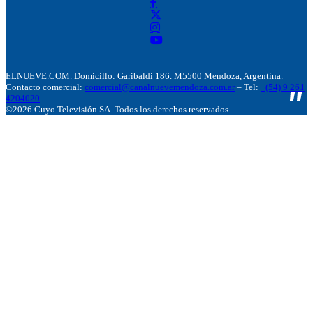
ELNUEVE.COM. Domicillo: Garibaldi 186. M5500 Mendoza, Argentina.
Contacto comercial:
comercial@canalnuevemendoza.com.ar
– Tel:
+(54) 9 261
4204020
©2026 Cuyo Televisión SA. Todos los derechos reservados