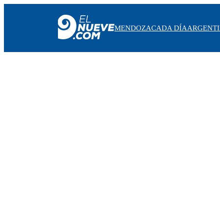
MENDOZA
CADA DÍA
ARGENT
MENDOZA
CADA DÍA
ARGENTINA
NOTICIERO 9
PROTAGONISTAS
EL NUEVE STREAMS
PROGRAMACIÓN
EN VIVO