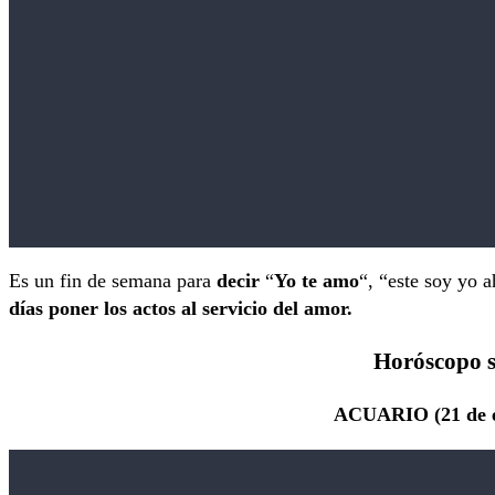
Es un fin de semana para
decir
“
Yo te amo
“, “este soy yo a
días poner los actos al servicio del amor.
Horóscopo s
ACUARIO (21 de en