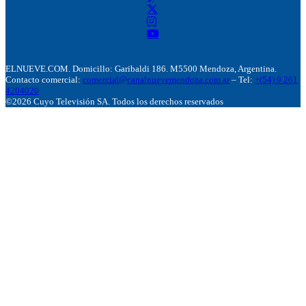
ELNUEVE.COM. Domicillo: Garibaldi 186. M5500 Mendoza, Argentina.
Contacto comercial:
comercial@canalnuevemendoza.com.ar
– Tel:
+(54) 9 261
4204020
©2026 Cuyo Televisión SA. Todos los derechos reservados