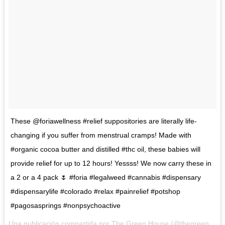
These @foriawellness #relief suppositories are literally life-
changing if you suffer from menstrual cramps! Made with
#organic cocoa butter and distilled #thc oil, these babies will
provide relief for up to 12 hours! Yessss! We now carry these in
a 2 or a 4 pack 🌷 #foria #legalweed #cannabis #dispensary
#dispensarylife #colorado #relax #painrelief #potshop
#pagosasprings #nonpsychoactive
Una publicación compartida por
The Green House
(@thegreenhousepagosa) el