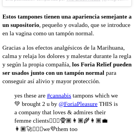
Estos tampones tienen una apariencia semejante a
un supositorio
, pequeño y ovalado, que se introduce
en la vagina como un tampón normal.
Gracias a los efectos analgésicos de la Marihuana,
calma y relaja los dolores y malestar durante la regla
y según la propia compañía,
los Foria Relief pueden
ser usados junto con un tampón normal
para
conseguir así alivio y mayor protección.
yes these are
#cannabis
tampons which we
💚 brought 2 u by
@ForiaPleasure
THIS is
a company that loves & admires their
femme clients🧜🏾‍♀️🧕🏾👩🏾‍🌾👩🏾‍💼
👩🏾‍🚀👱🏾‍♀️we💜them too