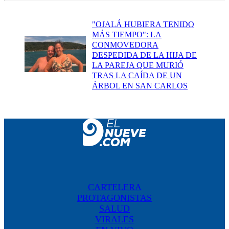
"OJALÁ HUBIERA TENIDO
MÁS TIEMPO": LA
CONMOVEDORA
DESPEDIDA DE LA HIJA DE
LA PAREJA QUE MURIÓ
TRAS LA CAÍDA DE UN
ÁRBOL EN SAN CARLOS
CARTELERA
PROTAGONISTAS
SALUD
VIRALES