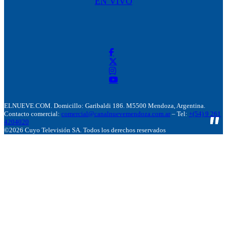
EN VIVO
ELNUEVE.COM. Domicillo: Garibaldi 186. M5500 Mendoza, Argentina.
Contacto comercial:
comercial@canalnuevemendoza.com.ar
– Tel:
+(54) 9 261
4204020
©2026 Cuyo Televisión SA. Todos los derechos reservados