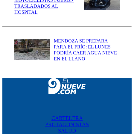
MOTOCICLISTAS FUERON
TRASLADADOS AL
HOSPITAL
MENDOZA SE PREPARA
PARA EL FRÍO: EL LUNES
PODRÍA CAER AGUA NIEVE
EN EL LLANO
CARTELERA
PROTAGONISTAS
SALUD