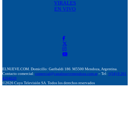
VIRALES
EN VIVO
ELNUEVE.COM. Domicillo: Garibaldi 186. M5500 Mendoza, Argentina.
Contacto comercial:
comercial@canalnuevemendoza.com.ar
– Tel:
+(54) 9 261
4204020
©2026 Cuyo Televisión SA. Todos los derechos reservados