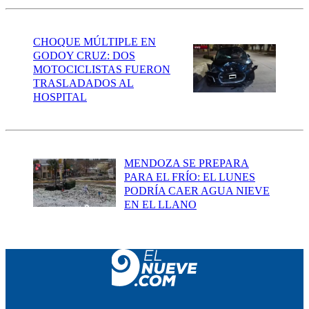
CHOQUE MÚLTIPLE EN
GODOY CRUZ: DOS
MOTOCICLISTAS FUERON
TRASLADADOS AL
HOSPITAL
MENDOZA SE PREPARA
PARA EL FRÍO: EL LUNES
PODRÍA CAER AGUA NIEVE
EN EL LLANO