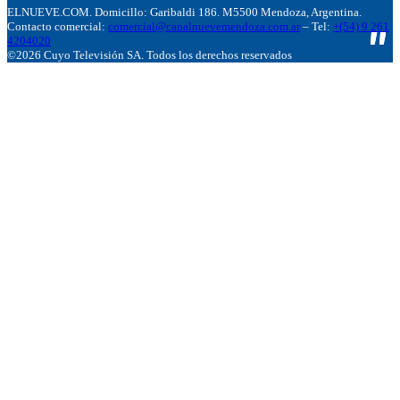
ELNUEVE.COM. Domicillo: Garibaldi 186. M5500 Mendoza, Argentina.
Contacto comercial:
comercial@canalnuevemendoza.com.ar
– Tel:
+(54) 9 261
4204020
©2026 Cuyo Televisión SA. Todos los derechos reservados