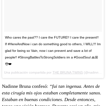
Who cares the past?? I care the FUTURE!! I care the present!!
If #HereAndNow i can do something good to others, I WILL!!! Im
glad for being so Vain, now i can prevent and save a lot of
people!! #StrongBattlesToStrongSoldiers im a #GoodSoul 🙏🏼
😎❤️
Una publicación compartida por
THE BRUNA TWINS
(@nadinne.bruna.model) el
Nadinne Bruna confesó:
“fui tan ingenua. Antes de
esta cirugía mis ojos estaban completamente sanos.
Estaban en buenas condiciones. Desde entonces,
tengo una visión borrosa. Durante casi un año, mis