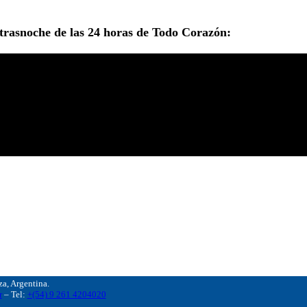
trasnoche de las 24 horas de Todo Corazón:
, Argentina.
r
– Tel:
+(54) 9 261 4204020