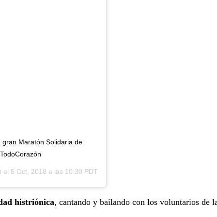
 gran Maratón Solidaria de
eTodoCorazón
) el
5 Oct, 2018 a las 10:30 PDT
dad histriónica
, cantando y bailando con los voluntarios de l