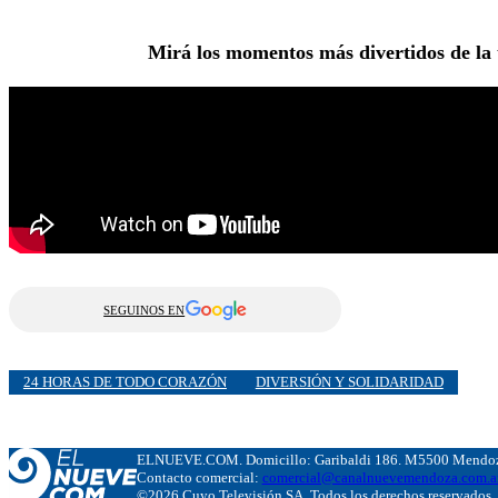
Mirá los momentos más divertidos de la 
SEGUINOS EN
24 HORAS DE TODO CORAZÓN
DIVERSIÓN Y SOLIDARIDAD
ELNUEVE.COM. Domicillo: Garibaldi 186. M5500 Mendoza
Contacto comercial:
comercial@canalnuevemendoza.com.a
©2026 Cuyo Televisión SA. Todos los derechos reservados