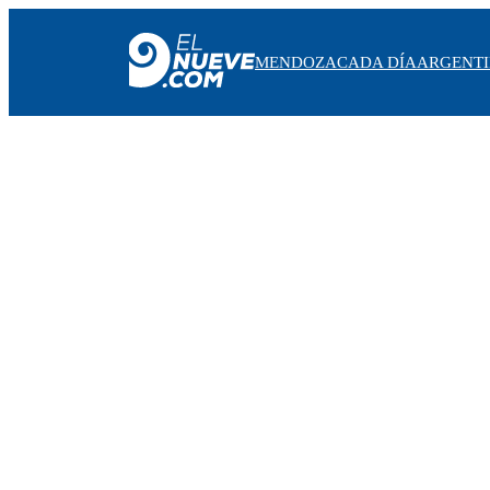
MENDOZA
CADA DÍA
ARGENT
MENDOZA
CADA DÍA
ARGENTINA
NOTICIERO 9
PROTAGONISTAS
EL NUEVE STREAMS
PROGRAMACIÓN
EN VIVO