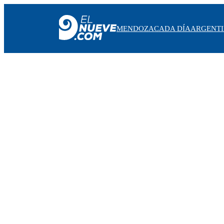
MENDOZA
CADA DÍA
ARGENT
MENDOZA
CADA DÍA
ARGENTINA
NOTICIERO 9
PROTAGONISTAS
EL NUEVE STREAMS
PROGRAMACIÓN
EN VIVO