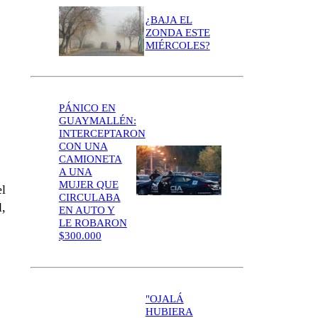
¿BAJA EL
ZONDA ESTE
MIÉRCOLES?
PÁNICO EN
GUAYMALLÉN:
INTERCEPTARON
CON UNA
CAMIONETA
A UNA
MUJER QUE
el
CIRCULABA
l,
EN AUTO Y
LE ROBARON
$300.000
"OJALÁ
HUBIERA