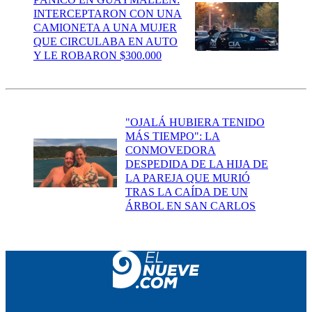
INTERCEPTARON CON UNA
CAMIONETA A UNA MUJER
QUE CIRCULABA EN AUTO
Y LE ROBARON $300.000
"OJALÁ HUBIERA TENIDO
MÁS TIEMPO": LA
CONMOVEDORA
DESPEDIDA DE LA HIJA DE
LA PAREJA QUE MURIÓ
TRAS LA CAÍDA DE UN
ÁRBOL EN SAN CARLOS