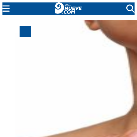
MENDOZA
CADA DÍA
ARGENTINA
NOTICIERO 9
PROTAGONISTAS
EL NUEVE STREAMS
PROGRAMACIÓN
EN VIVO