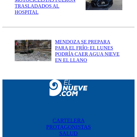
TRASLADADOS AL
HOSPITAL
MENDOZA SE PREPARA
PARA EL FRÍO: EL LUNES
PODRÍA CAER AGUA NIEVE
EN EL LLANO
CARTELERA
PROTAGONISTAS
SALUD