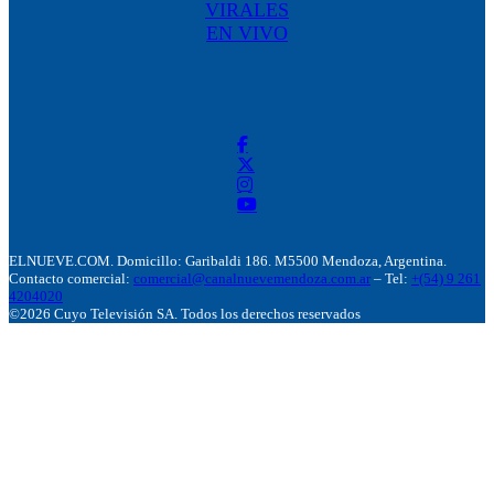
VIRALES
EN VIVO
ELNUEVE.COM. Domicillo: Garibaldi 186. M5500 Mendoza, Argentina.
Contacto comercial:
comercial@canalnuevemendoza.com.ar
– Tel:
+(54) 9 261
4204020
©2026 Cuyo Televisión SA. Todos los derechos reservados